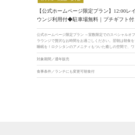
【公式ホームページ限定プラン】12:00
ウンジ利用付◆駐車場無料｜プチギフト付
公式ホームページ限定プラン ～室数限定でのスペシャルオ
ラウンジで贅沢なお時間をお過ごしください。翌朝は朝食を
睡眠を！ロクシタンのアメニティもついた癒しの空間で、ワン
対象期間／通年販売
食事条件／ランチにも変更可朝食付