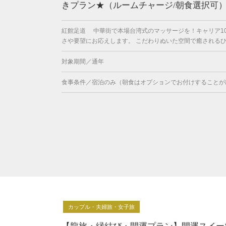
きプラン★（ルームチャージ/朝食選択可
紅館足道 中華街で本場台湾式のマッサージを！キャリア1
さや要望にお応えします。 こだわりぬいた空間で癒されるひと
対象期間／通年
食事条件／宿泊のみ（朝食はオプションでお付けすることが
カップル・夫婦旅・女子旅