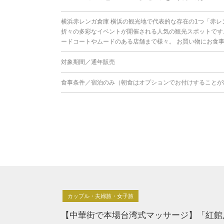
横浜赤レンガ倉庫 横浜の観光地で代表的な存在の1つ「赤レ
折々の多彩なイベントが開催される人気の観光スポットです
ードコートやムードのある店舗まで様々。 お買い物にお食事に
対象期間／通年販売
食事条件／宿泊のみ（朝食はオプションでお付けすることが
カップル・夫婦旅・女子旅
【中華街で本場台湾式マッサージ】「紅館足