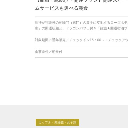
【龍旅・縁結び・開運プラン】開運スイー
ムサービスも選べる朝食
龍神が守護神の朝陽門（東門）の裏手に立地するローズホテ
廟」の開運祈願と、ドラゴンパフェ付き「龍旅★開運宿泊プラン
対象期間／通年販売／チェックイン15：00～・チェックアウ
食事条件／朝食付
カップル・夫婦旅・女子旅