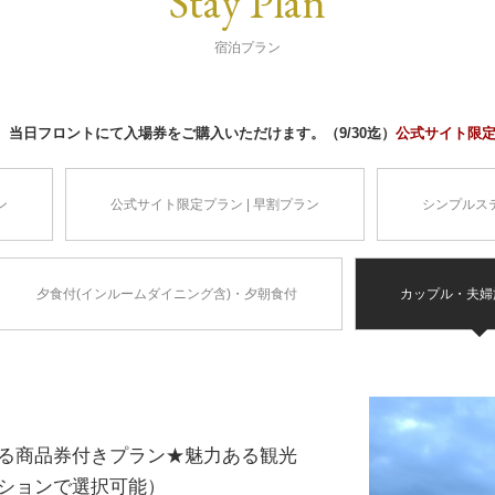
Stay Plan
宿泊プラン
当日フロントにて入場券をご購入いただけます。（9/30迄）
公式サイト限
ン
公式サイト限定プラン | 早割プラン
シンプルス
夕食付(インルームダイニング含)・夕朝食付
カップル・夫婦
る商品券付きプラン★魅力ある観光
ションで選択可能）