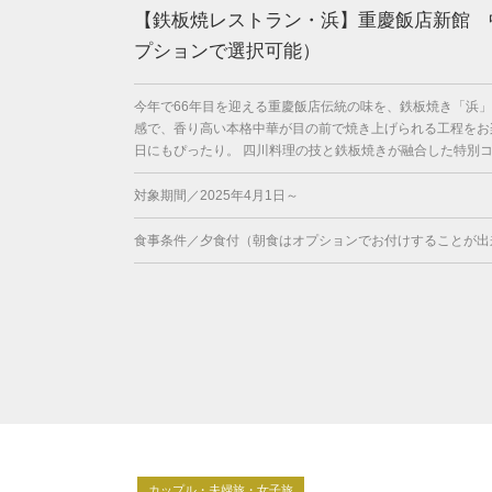
【鉄板焼レストラン・浜】重慶飯店新館 
プションで選択可能）
今年で66年目を迎える重慶飯店伝統の味を、鉄板焼き「浜」
感で、香り高い本格中華が目の前で焼き上げられる工程をお
日にもぴったり。 四川料理の技と鉄板焼きが融合した特別コー
対象期間／2025年4月1日～
食事条件／夕食付（朝食はオプションでお付けすることが出
カップル・夫婦旅・女子旅