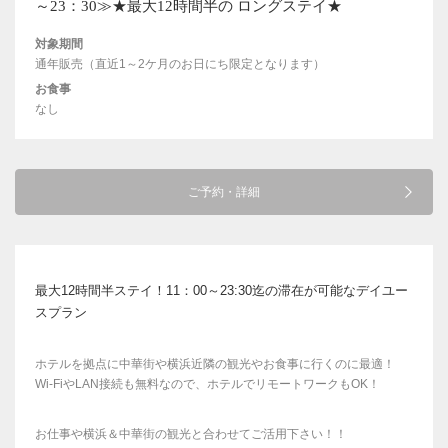
～23：30≫★最大12時間半の ロングステイ★
対象期間
通年販売（直近1～2ケ月のお日にち限定となります）
お食事
なし
ご予約・詳細
最大12時間半ステイ！11：00～23:30迄の滞在が可能なデイユー
スプラン
ホテルを拠点に中華街や横浜近隣の観光やお食事に行くのに最適！
Wi-FiやLAN接続も無料なので、ホテルでリモートワークもOK！
お仕事や横浜＆中華街の観光と合わせてご活用下さい！！