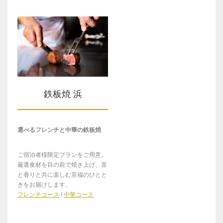
鉄板焼 浜
選べるフレンチと中華の鉄板焼
ご宿泊者様限定プランをご用意。
厳選食材を目の前で焼き上げ、音
と香りと共に楽しむ至福のひとと
きをお届けします。
フレンチコース
/
中華コース