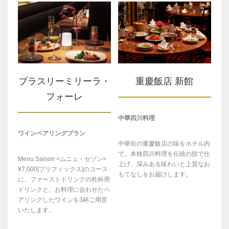
ブラスリーミリーラ・
重慶飯店 新館
フォーレ
中華四川料理
ワインペアリングプラン
中華街の重慶飯店の味をホテル内
で。本格四川料理を伝統の技で仕
Menu Saison <ムニュ・セゾン>
上げ、深みある味わいと上質なお
¥7,000[プリフィックス]のコース
もてなしをお届けします。
に、ファーストドリンクの乾杯用
ドリンクと、お料理に合わせたペ
アリングしたワインを3杯ご用意
いたします。