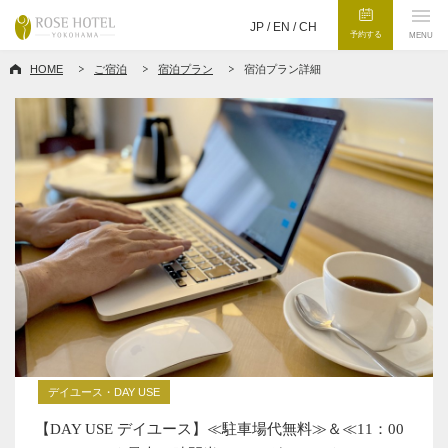
JP /
EN
/
CH
予約する
MENU
HOME
ご宿泊
宿泊プラン
宿泊プラン詳細
デイユース・DAY USE
【DAY USE デイユース】≪駐車場代無料≫＆≪11：00