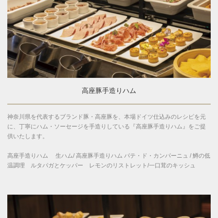
高座豚手造りハム
神奈川県を代表するブランド豚・高座豚を、本場ドイツ仕込みのレシピを元
に、丁寧にハム・ソーセージを手造りしている『高座豚手造りハム』をご提
供いたします。
高座手造りハム 生ハム/ 高座豚手造りハム パテ・ド・カンパーニュ / 鱒の低
温調理 ルタパガとケッパー レモンのリストレット/一口茸のキッシュ