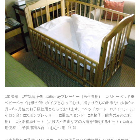
□加湿器 □空気清浄機 □Blu-rayプレーヤー（再生専用） □ベビーベッド※
ベビーベッドは柵の低いタイプとなっており、掴まり立ちの出来ない大体0ヶ
月～8ヶ月位のお子様使用となっております。□ベッドガード □アイロン（ア
イロン台）□ズボンプレッサー □電気スタンド □車椅子（館内のみのご利
用） □入浴補助セット（足腰の不自由な方の入浴を補佐するセット）□幼児
用便座 □子供用踏み台 □おむつ用ゴミ箱