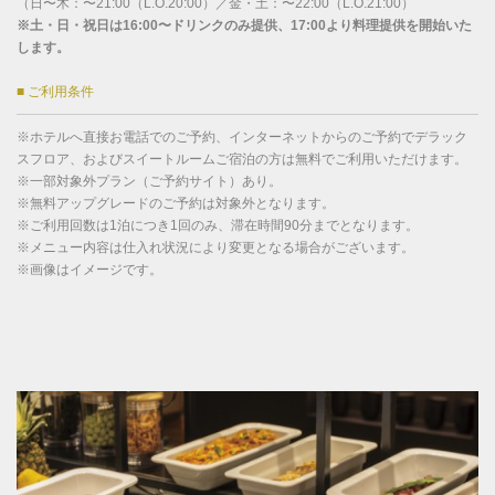
（日〜木：〜21:00（L.O.20:00）／金・土：〜22:00（L.O.21:00）
※土・日・祝日は16:00〜ドリンクのみ提供、17:00より料理提供を開始いた
します。
■ ご利用条件
※ホテルへ直接お電話でのご予約、インターネットからのご予約でデラック
スフロア、およびスイートルームご宿泊の方は無料でご利用いただけます。
※一部対象外プラン（ご予約サイト）あり。
※無料アップグレードのご予約は対象外となります。
※ご利用回数は1泊につき1回のみ、滞在時間90分までとなります。
※メニュー内容は仕入れ状況により変更となる場合がございます。
※画像はイメージです。