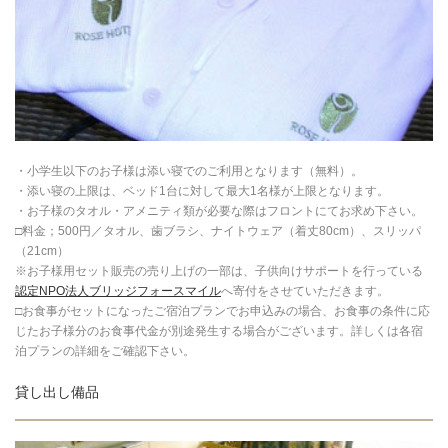
・小学生以下のお子様は添い寝でのご利用となります（無料）。
・添い寝の上限は、ベッド1台に対して最大1名様が上限となります。
・お子様のタオル・アメニティ類が必要な際はフロントにてお求め下さい。
□料金；500円／タオル、歯ブラシ、ナイトウェア（着丈80cm）、スリッパ
（21cm）
※お子様用セット販売の売り上げの一部は、子供向けサポートを行っている
認定NPO法人ブリッジフォースマイル
へ寄付をさせていただきます。
□お食事がセットになったご宿泊プランでお申込みの場合、お食事の条件に応
じたお子様分のお食事代金が別途発生する場合がございます。詳しくは各宿
泊プランの詳細をご確認下さい。
貸し出し備品