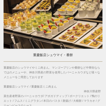
重慶飯店シュウマイ・番餅
重慶飯店のシュウマイやミニ肉まん、マンゴープリンや番餅など中華街なら
ではのメニューや、神奈川県産の野菜を使用したバーニャカウダなど様々な
メニューをご用意しております
重慶飯店シュウマイ / 重慶飯店ミニ肉まん
神奈川県産野
菜生産者野菜のバーニャカウダ/ アボガドディップ / ポークリエット / 鴨のリ
エット / フムス / ミニグラタン/ 本日のパスタ / 唐揚げ / 大根餅 / マラカオ / グ
リーンピースのムース