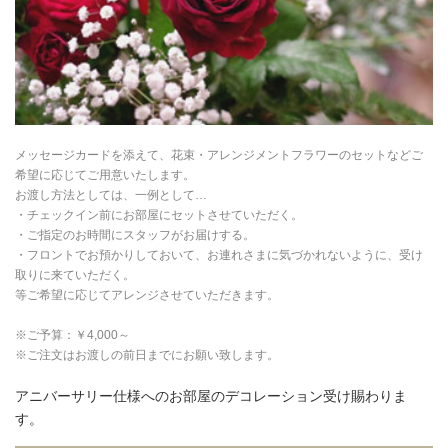
メッセージカードを添えて、花束・アレンジメントフラワーのセットなどご
希望に応じてご用意いたします。
お渡し方法としては、一例として…
・チェックイン前にお部屋にセットさせていただく。
・ご指定のお時間にスタッフがお届けする。
・フロントでお預かりしておいて、お連れさまに気づかれないように、受け
取りに来ていただく。
等ご希望に応じてアレンジさせていただきます。
※ご予算：￥4,000～
※ご注文はお渡しの前日までにお願い致します。
アニバーサリー仕様へのお部屋のデコレーション受け賜わりま
す。