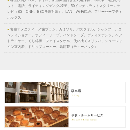
●
客室設備／バス、トイレ、加湿機能付き空気清浄機、冷蔵庫、湯沸しポ
ット、電話、ライティングデスク/椅子、50インチフラットスクリーンテ
レビ（BS、CNN、BBC放送対応）、LAN・Wi-Fi接続、フリーセーフティ
ボックス
●
客室アメニティー／歯ブラシ、カミソリ、バスタオル、シャンプー、コ
ンディショナー、ボディーソープ、ハンドソープ、ボディスポンジ、ヘア
ドライヤー、くし綿棒、フェイスタオル、使い捨てスリッパ、シューシャ
イン室内着、ドリップコーヒー、烏龍茶（ティーパック）
駐車場
Parking
朝食・ルームサービス
Breakfast & Room Service