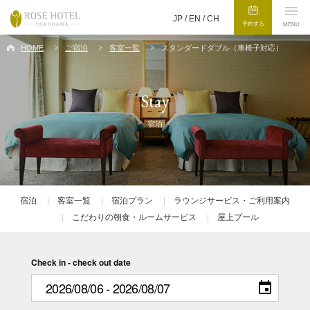
JP /
EN
/
CH
予約する
MENU
HOME
ご宿泊
客室一覧
スタンダードダブル（車椅子対応）
Stay
宿泊
宿泊
客室一覧
宿泊プラン
ラウンジサービス・ご利用案内
こだわりの朝食・ルームサービス
屋上プール
Check in - check out date