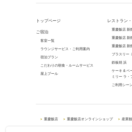
トップページ
レストラン・
重慶飯店 新
ご宿泊
重慶飯店 新
客室一覧
重慶飯店 新
ラウンジサービス・ご利用案内
ブラスリー 
宿泊プラン
鉄板焼 浜
こだわりの朝食・ルームサービス
ケーキ & ベ
屋上プール
ミリー ラ・
ご利用シー
重慶飯店
重慶飯店オンラインショップ
産業