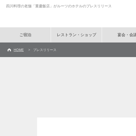
四川料理の老舗「重慶飯店」がルーツのホテルのプレスリリース
ご宿泊
レストラン・ショップ
宴会・会
HOME
プレスリリース