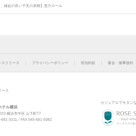
北西」縁起の良い干支の寅柄】恵方ロール
レスリリース
プライバシーポリシー
宿泊約款
宴会・催事規約
リース
カジュアルでモダン
ホテル横浜
0023 横浜市中区 山下町77
-681-3311
／FAX 045-681-5082