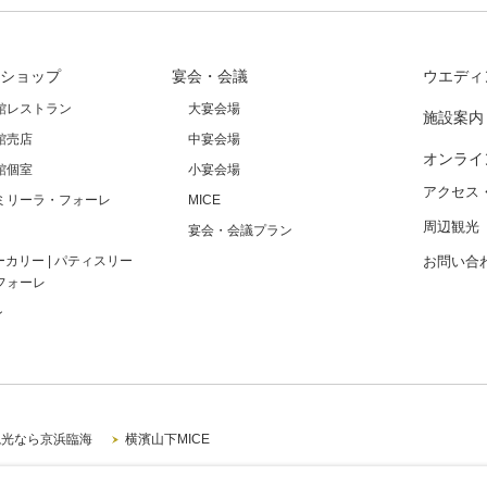
ショップ
宴会・会議
ウエディ
館レストラン
大宴会場
施設案内
館売店
中宴会場
オンライ
館個室
小宴会場
アクセス
ミリーラ・フォーレ
MICE
周辺観光
宴会・会議プラン
ーカリー | パティスリー
お問い合
フォーレ
ン
観光なら京浜臨海
横濱山下MICE