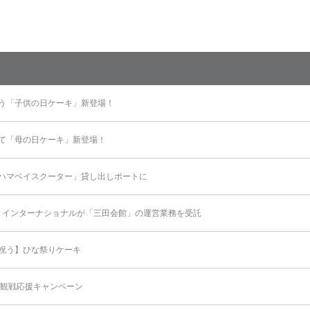
う「子供の日ケーキ」新登場！
て「母の日ケーキ」新登場！
ハマベイスクーター」貸し出しポートに
ズ・インターナショナルが「三田会館」の運営業務を受託
祝う】ひな祭りケーキ
ビ観戦応援キャンペーン