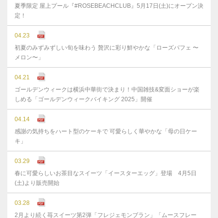
夏季限定 屋上プール『#ROSEBEACHCLUB』5月17日(土)にオープン決
定！
04.23
初夏のみずみずしい旬を味わう 贅沢に彩り鮮やかな「ローズパフェ 〜
メロン〜」
04.21
ゴールデンウィークは横浜中華街で決まり！中国雑技&変面ショーが楽
しめる「ゴールデンウィークバイキング 2025」開催
04.14
感謝の気持ちをハート型のケーキで 可愛らしく華やかな「母の日ケー
キ」
03.29
春に可愛らしいお茶目なスイーツ「イースターエッグ」登場 4月5日
(土)より販売開始
03.28
2月より続く苺スイーツ第2弾「フレジェモンブラン」「ムースフレー