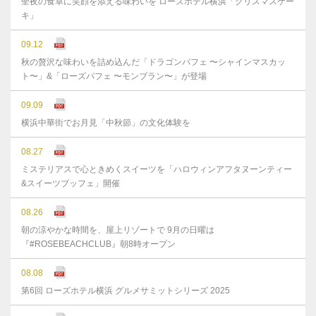
聖夜の食卓に笑顔を添える味わいを ローズホテル横浜「クリスマスケー
キ」
09.12
秋の贅沢な味わいを詰め込んだ「ドラゴンパフェ 〜シャインマスカッ
ト〜」&「ローズパフェ 〜モンブラン〜」が登場
09.09
横浜中華街でお月見「中秋節」の文化体験を
08.27
ミステリアスで心ときめくスイーツを「ハロウィンアフタヌーンティー
&スイーツブッフェ」開催
08.26
朝の涼やかな時間を、屋上リゾートで 9月の日曜は
『#ROSEBEACHCLUB』朝8時オープン
08.08
第6回 ローズホテル横浜 グルメサミットシリーズ 2025