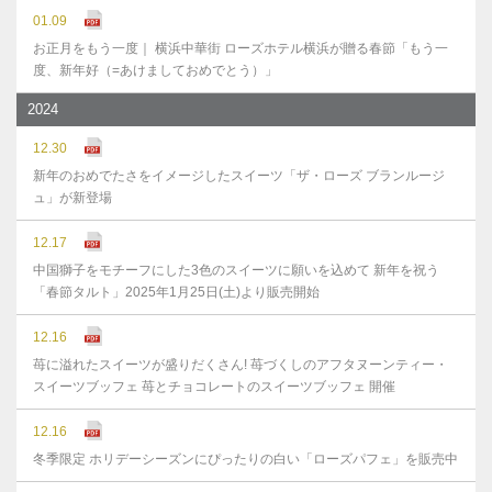
01.09
お正月をもう一度｜ 横浜中華街 ローズホテル横浜が贈る春節「もう一
度、新年好（=あけましておめでとう）」
2024
12.30
新年のおめでたさをイメージしたスイーツ「ザ・ローズ ブランルージ
ュ」が新登場
12.17
中国獅子をモチーフにした3色のスイーツに願いを込めて 新年を祝う
「春節タルト」2025年1月25日(土)より販売開始
12.16
苺に溢れたスイーツが盛りだくさん! 苺づくしのアフタヌーンティー・
スイーツブッフェ 苺とチョコレートのスイーツブッフェ 開催
12.16
冬季限定 ホリデーシーズンにぴったりの白い「ローズパフェ」を販売中