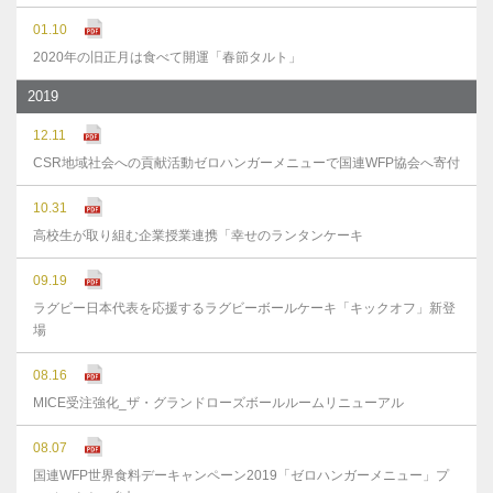
01.10
2020年の旧正月は食べて開運「春節タルト」
2019
12.11
CSR地域社会への貢献活動ゼロハンガーメニューで国連WFP協会へ寄付
10.31
高校生が取り組む企業授業連携「幸せのランタンケーキ
09.19
ラグビー日本代表を応援するラグビーボールケーキ「キックオフ」新登
場
08.16
MICE受注強化_ザ・グランドローズボールルームリニューアル
08.07
国連WFP世界食料デーキャンペーン2019「ゼロハンガーメニュー」プ