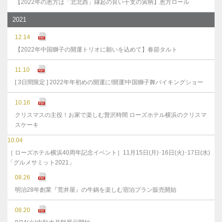
【2022年の恵方は「北北西」縁起の良い干支の寅柄】恵方ロール
2021
12.14
【2022年中国獅子の開運トリオに願いを込めて】春節タルト
11.10
[ 3日間限定 ] 2022年年初めの開運に!開運!中国獅子舞バイキングショー
10.16
クリスマスの主役！お家で楽しむ贅沢時間 ローズホテル横浜のクリスマ
スケーキ
10.04
［ ローズホテル横浜40周年記念イベント］11月15日(月)･16日(火)･17日(水)
「グルメサミット2021」
08.26
明治28年創業『荒井屋』の牛鍋を楽しむ宿泊プラン販売開始
08.20