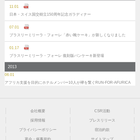
11.01
日本・スイス国交樹立150周年記念ガラディナー
07.01
ブラスリーミリーラ・フォーレ「赤い靴ケーキ」が新しくなりました
01.17
ブラスリーミリーラ・フォーレ 復刻版パンケーキ新登場
2013
06.01
アフリカ支援を目的にホテルメンバー10人が襷を繋ぐRUN-FOR-AFURICA
会社概要
CSR活動
採用情報
プレスリリース
プライバシーポリシー
宿泊約款
宴会・催事規約
サイトマップ