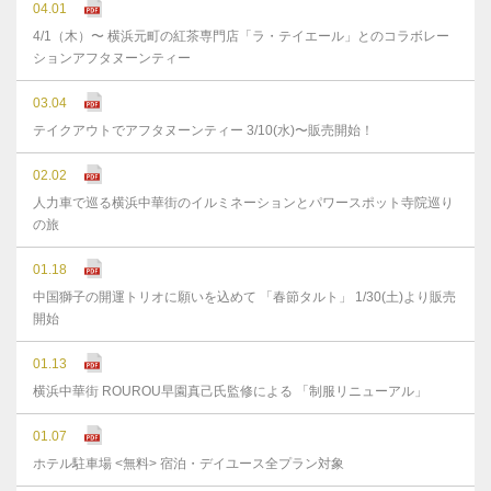
04.01
4/1（木）〜 横浜元町の紅茶専門店「ラ・テイエール」とのコラボレー
ションアフタヌーンティー
03.04
テイクアウトでアフタヌーンティー 3/10(水)〜販売開始！
02.02
人力車で巡る横浜中華街のイルミネーションとパワースポット寺院巡り
の旅
01.18
中国獅子の開運トリオに願いを込めて 「春節タルト」 1/30(土)より販売
開始
01.13
横浜中華街 ROUROU早園真己氏監修による 「制服リニューアル」
01.07
ホテル駐車場 <無料> 宿泊・デイユース全プラン対象