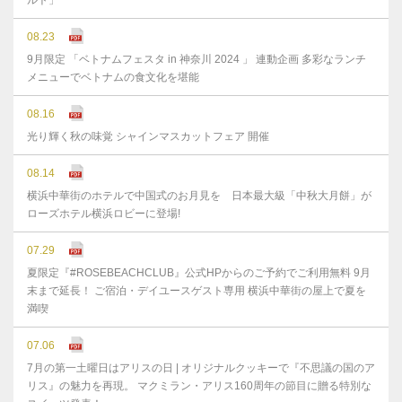
ルト」
08.23
9月限定 「ベトナムフェスタ in 神奈川 2024 」 連動企画 多彩なランチ
メニューでベトナムの食文化を堪能
08.16
光り輝く秋の味覚 シャインマスカットフェア 開催
08.14
横浜中華街のホテルで中国式のお月見を 日本最大級「中秋大月餅」が
ローズホテル横浜ロビーに登場!
07.29
夏限定『#ROSEBEACHCLUB』公式HPからのご予約でご利用無料 9月
末まで延⻑！ ご宿泊・デイユースゲスト専用 横浜中華街の屋上で夏を
満喫
07.06
7月の第一土曜日はアリスの日 | オリジナルクッキーで『不思議の国のア
リス』の魅力を再現。 マクミラン・アリス160周年の節目に贈る特別な