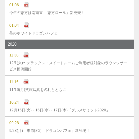
01.06
今年の恵方は南南東 「恵方ロール」新発売！
01.04
苺のホワイトドラゴンパフェ
2020
11.30
12/1(火)〜デラックス・スイートルームご利用者様対象のラウンジサー
ビス提供開始
11.16
11/16(月)笑顔写真を名札とともに
10.24
12月15日(火)・16日(水)・17日(木)「グルメサミット2020」
09.28
9/28(月) 季節限定「ドラゴンパフェ」新登場！