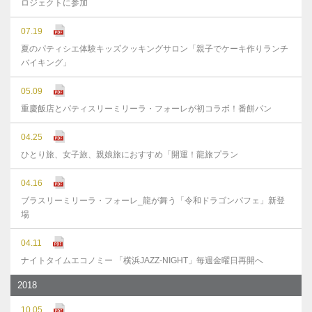
ロジェクトに参加
07.19
夏のパティシエ体験キッズクッキングサロン「親子でケーキ作りランチ
バイキング」
05.09
重慶飯店とパティスリーミリーラ・フォーレが初コラボ！番餅パン
04.25
ひとり旅、女子旅、親娘旅におすすめ「開運！龍旅プラン
04.16
ブラスリーミリーラ・フォーレ_龍が舞う「令和ドラゴンパフェ」新登
場
04.11
ナイトタイムエコノミー 「横浜JAZZ-NIGHT」毎週金曜日再開へ
2018
10.05