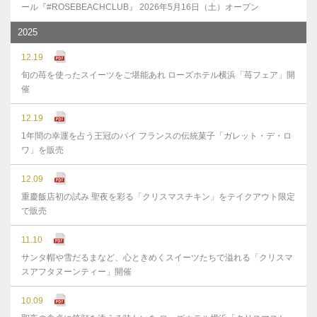
ール『#ROSEBEACHCLUB』 2026年5月16日（土）オープン
2025
12.19
旬の苺を使ったスイーツをご堪能あれ ローズホテル横浜「苺フェア」開
催
12.19
1年間の幸運を占う王冠のパイ フランスの伝統菓子「ガレット・デ・ロ
ワ」を販売
12.09
重慶飯店初の試み 聖夜を彩る「クリスマスチキン」をテイクアウト限定
で販売
11.10
サンタ帽や雪だるまなど、心ときめくスイーツたちで溢れる「クリスマ
スアフタヌーンティー」開催
10.09