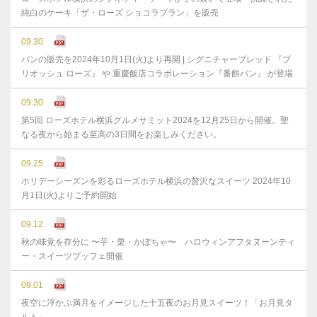
純白のケーキ「ザ・ローズ ショコラブラン」を販売
09.30
パンの販売を2024年10月1日(火)より再開 | シグニチャーブレッド 『ブ
リオッシュ ローズ』 や 重慶飯店コラボレーション『番餅パン』 が登場
09.30
第5回 ローズホテル横浜グルメサミット2024を12月25日から開催。聖
なる夜から始まる至高の3日間をお楽しみください。
09.25
ホリデーシーズンを彩るローズホテル横浜の贅沢なスイーツ 2024年10
月1日(火)よりご予約開始
09.12
秋の味覚を存分に 〜芋・栗・かぼちゃ〜 ハロウィンアフタヌーンティ
ー・スイーツブッフェ開催
09.01
夜空に浮かぶ満月をイメージした十五夜のお月見スイーツ！「お月見タ