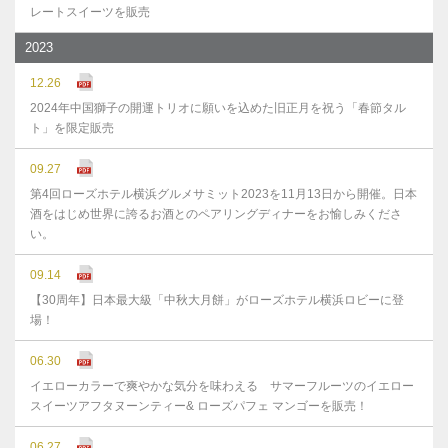
レートスイーツを販売
2023
12.26
2024年中国獅子の開運トリオに願いを込めた旧正月を祝う「春節タル
ト」を限定販売
09.27
第4回ローズホテル横浜グルメサミット2023を11月13日から開催。日本
酒をはじめ世界に誇るお酒とのペアリングディナーをお愉しみくださ
い。
09.14
【30周年】日本最大級「中秋大月餅」がローズホテル横浜ロビーに登
場！
06.30
イエローカラーで爽やかな気分を味わえる サマーフルーツのイエロー
スイーツアフタヌーンティー& ローズパフェ マンゴーを販売！
06.27