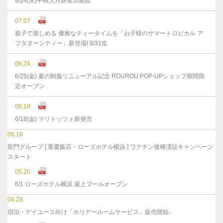
8/24(火)中秋大月餅展示開始
07.07
親子で楽しめる 優雅なティータイムを「お子様のサマートロピカル ア
フタヌーンティー」新登場! 8/31迄
06.24
6/25(金) 夏の制服リニューアル記念 ROUROU POP-UPショップ期間限
定オープン
06.18
6/18(金) マリトッツォ新発売
06.16
龍門グループ [ 重慶飯店・ローズホテル横浜 ] ワクチン接種済証キャンペーン
スタート
05.20
6/1 ローズホテル横浜 屋上プールオープン
04.28
宿泊・デイユース向け「ホリデールームサービス」販売開始」