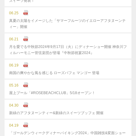
スイーツ発表！
06.25
真夏の太陽をイメージした「サマーフルーツのイエローアフタヌーンテ
ィー」開催
06.21
月を愛でる中秋節2024年9月17日（火）にディナーショー開催 神奈川フ
ィルハーモニー管弦楽団が登場『中秋節祝宴2024』
06.19
南国の爽やかな風を感じる ローズパフェ マンゴー 登場
05.16
屋上プール「#ROSEBEACHCLUB」5/18オープン！
04.30
新緑のアフタヌーンティー&新緑のスイーツブッフェ 開催
04.19
「ゴールデンウィークディナーバイキング2024」中国雑技&変面ショー