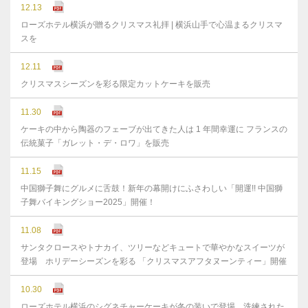
12.13
ローズホテル横浜が贈るクリスマス礼拝 | 横浜山手で心温まるクリスマ
スを
12.11
クリスマスシーズンを彩る限定カットケーキを販売
11.30
ケーキの中から陶器のフェーブが出てきた人は 1 年間幸運に フランスの
伝統菓子「ガレット・デ・ロワ」を販売
11.15
中国獅子舞にグルメに舌鼓！新年の幕開けにふさわしい「開運!! 中国獅
子舞バイキングショー2025」開催！
11.08
サンタクロースやトナカイ、ツリーなどキュートで華やかなスイーツが
登場 ホリデーシーズンを彩る 「クリスマスアフタヌーンティー」開催
10.30
ローズホテル横浜のシグネチャーケーキが冬の装いで登場 洗練された