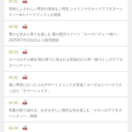
07.31
初秋にふさわしい季節の美味をご用意 シャインマスカットアフタヌーン
ティー&スイーツブッフェを開催
06.30
豊かな⽢みと⾹りを楽しむ 夏の贅沢スイーツ「ローズパフェ 〜桃〜」
2025年7⽉1⽇(⽕)より販売開始
06.23
ローズホテル横浜 桃の香りに包まれる至福のひと時「桃づくしのアフタ
ヌーンティー」
05.31
暑い季節にぴったりのデザートドリンクが登場！ヨーグルトベースでさ
っぱり「サマーシェイク」
04.30
初夏の彩り溢れる、みずみずしい贅沢な旬を楽しむ「メロンのアフタヌ
ーンティー」開催
04.24