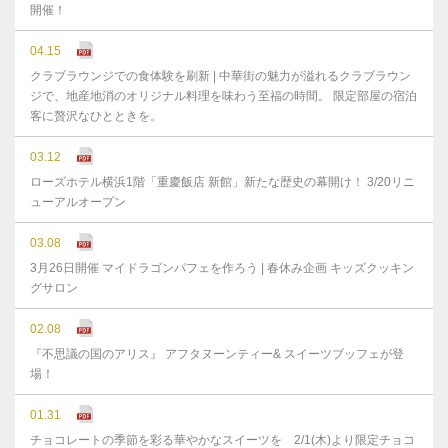
開催！
04.15
クラブラウンジでの食体験を刷新 | 中華街の魅力が溢れるクラブラウン
ジで、地産地消のオリジナル料理を味わう至福の時間。 限定部屋の宿泊
客に贅沢なひとときを。
03.12
ローズホテル横浜1階「重慶飯店 新館」新たな歴史の幕開け！ 3/20リニ
ューアルオープン
03.08
3月26日開催 マイドラゴンパフェを作ろう | 春休み企画 キッズクッキン
グサロン
02.08
『不思議の国のアリス』 アフタヌーンティー& スイーツブッフェが登
場！
01.31
チョコレートの季節を彩る華やかなスイーツを 2/1(木)より限定チョコ