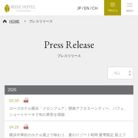
JP /
EN
/
CH
予約する
MENU
HOME
プレスリリース
Press Release
プレスリリース
ALL
2026
04.30
ローズホテル横浜「メロンフェア」開催アフタヌーンティー、パフェ、
ショートケーキで旬の果実を堪能
04.29
横浜中華街のホテル屋上で味わう、夏のリゾート時間 夏季限定 屋上プ