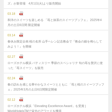
ズ」が新登場 4月1日(火)より販売開始
03.18
和洋のスイーツを楽しめる 「苺と抹茶のスイーツブッフェ」 2025年4
月の土日6日間 限定開催
03.14
春休み限定企画 桜の名所 山手ヘレン記念教会で『教会の鐘を鳴らして
みよう！』を開催
02.27
ローズホテル横浜 パティスリー 季節のスペシャリテ 旬の苺を贅沢に使
った「苺スイーツ」を販売
02.24
春の訪れを感じる華やかなスイーツとともに 「苺と桜のスイーツブッフ
ェ」2025年3月の土日6日間限定開催
02.12
ローズホテル横浜「Elevating Excellence Award」を受賞 |
WorldHotelsTMで栄光のアワードを獲得