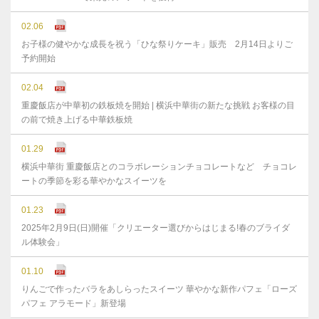
02.06
お子様の健やかな成⻑を祝う「ひな祭りケーキ」販売 2月14日よりご
予約開始
02.04
重慶飯店が中華初の鉄板焼を開始 | 横浜中華街の新たな挑戦 お客様の目
の前で焼き上げる中華鉄板焼
01.29
横浜中華街 重慶飯店とのコラボレーションチョコレートなど チョコレ
ートの季節を彩る華やかなスイーツを
01.23
2025年2月9日(日)開催「クリエーター選びからはじまる!春のブライダ
ル体験会」
01.10
りんごで作ったバラをあしらったスイーツ 華やかな新作パフェ「ローズ
パフェ アラモード」新登場