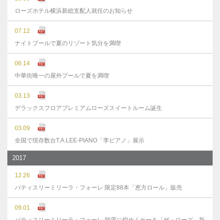
ローズホテル横浜新総支配人就任のお知らせ
07.12
ナイトプールで夏のリゾート気分を満喫
06.14
中華街唯一の屋外プールで夏を満喫
03.13
デラックスフロアプレミアムローズスイートルーム誕生
03.09
全国で現存数台T.A.LEE-PIANO「李ピアノ」展示
2017
12.26
パティスリーミリーラ・フォーレ 限定88本「恵方ロール」販売
09.01