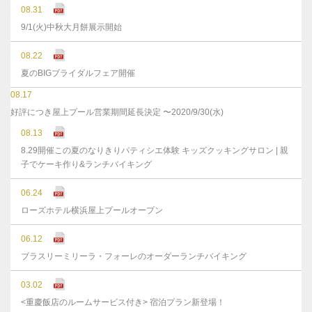
08.31
9/1(火)中秋大月餅展示開始
08.22
夏のBIGブライダルフェア開催
08.17
好評につき屋上プール営業期間延長決定 〜2020/9/30(水)
08.13
8.29開催この夏のなりきりパティシエ体験 キッズクッキングサロン | 親
子でケーキ作り&ランチバイキング
06.24
ローズホテル横浜屋上プールオープン
06.12
ブラスリーミリーラ・フォーレのオーダーランチバイキング
03.02
<重慶飯店のルームサービス付き> 宿泊プラン新登場！