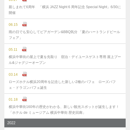
親しまれて6周年 「横浜 JAZZ Night 6 周年記念 Special Night」6/30に
開催
06.15
雨の日でも安心してビアガーデン&BBQ気分 「夏のハートランドビール
フェア」
05.11
横浜中華街の屋上で夏を先取り 宿泊・デイユースゲスト専用 屋上プー
ル&ジャグジーオープン
03.14
ローズホテル横浜20周年を記念した新しい2種のパフェ ローズパフ
ェ・ドラゴンパフェ誕生
01.18
横浜中華街160年の歴史がわかる、新しい観光スポットが誕生します！
「ホテル de ミュージアム 横浜中華街 歴史回廊」
2022