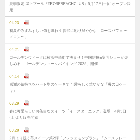
夏季限定 屋上プール『#ROSEBEACHCLUB』5月17日(土)にオープン決
定！
04.23
初夏のみずみずしい旬を味わう 贅沢に彩り鮮やかな「ローズパフェ 〜
メロン〜」
04.21
ゴールデンウィークは横浜中華街で決まり！中国雑技&変面ショーが楽
しめる「ゴールデンウィークバイキング 2025」開催
04.14
感謝の気持ちをハート型のケーキで 可愛らしく華やかな「母の日ケー
キ」
03.29
春に可愛らしいお茶目なスイーツ「イースターエッグ」登場 4月5日
(土)より販売開始
03.28
2月より続く苺スイーツ第2弾「フレジェモンブラン」「ムースフレー