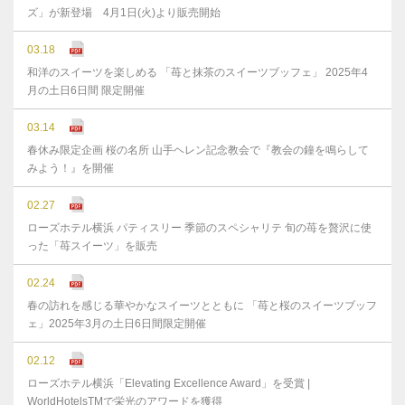
ズ」が新登場 4月1日(火)より販売開始
03.18
和洋のスイーツを楽しめる 「苺と抹茶のスイーツブッフェ」 2025年4
月の土日6日間 限定開催
03.14
春休み限定企画 桜の名所 山手ヘレン記念教会で『教会の鐘を鳴らして
みよう！』を開催
02.27
ローズホテル横浜 パティスリー 季節のスペシャリテ 旬の苺を贅沢に使
った「苺スイーツ」を販売
02.24
春の訪れを感じる華やかなスイーツとともに 「苺と桜のスイーツブッフ
ェ」2025年3月の土日6日間限定開催
02.12
ローズホテル横浜「Elevating Excellence Award」を受賞 |
WorldHotelsTMで栄光のアワードを獲得