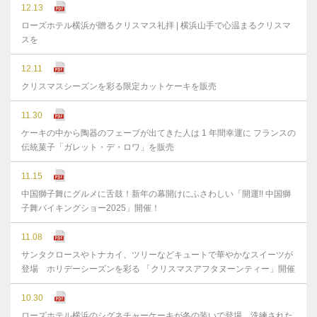
12.13
ローズホテル横浜が贈るクリスマス礼拝 | 横浜山手で心温まるクリスマ
スを
12.11
クリスマスシーズンを彩る限定カットケーキを販売
11.30
ケーキの中から陶器のフェーブが出てきた人は 1 年間幸運に フランスの
伝統菓子「ガレット・デ・ロワ」を販売
11.15
中国獅子舞にグルメに舌鼓！新年の幕開けにふさわしい「開運!! 中国獅
子舞バイキングショー2025」開催！
11.08
サンタクロースやトナカイ、ツリーなどキュートで華やかなスイーツが
登場 ホリデーシーズンを彩る 「クリスマスアフタヌーンティー」開催
10.30
ローズホテル横浜のシグネチャーケーキが冬の装いで登場 洗練された