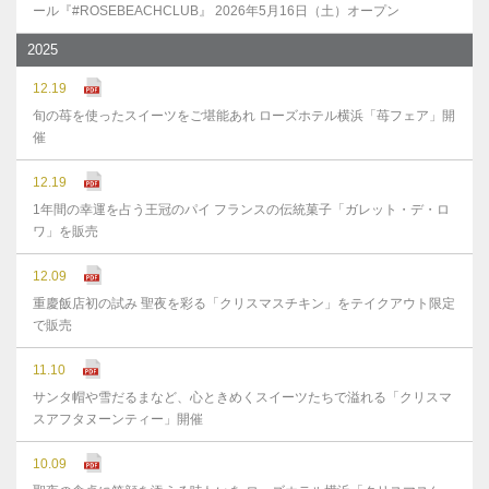
ール『#ROSEBEACHCLUB』 2026年5月16日（土）オープン
2025
12.19
旬の苺を使ったスイーツをご堪能あれ ローズホテル横浜「苺フェア」開
催
12.19
1年間の幸運を占う王冠のパイ フランスの伝統菓子「ガレット・デ・ロ
ワ」を販売
12.09
重慶飯店初の試み 聖夜を彩る「クリスマスチキン」をテイクアウト限定
で販売
11.10
サンタ帽や雪だるまなど、心ときめくスイーツたちで溢れる「クリスマ
スアフタヌーンティー」開催
10.09