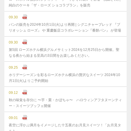
純白のケーキ「ザ・ローズ ショコラブラン」を販売
09.30
パンの販売を2024年10月1日(火)より再開 | シグニチャーブレッド 『ブ
リオッシュ ローズ』 や 重慶飯店コラボレーション『番餅パン』 が登場
09.30
第5回 ローズホテル横浜グルメサミット2024を12月25日から開催。聖
なる夜から始まる至高の3日間をお楽しみください。
09.25
ホリデーシーズンを彩るローズホテル横浜の贅沢なスイーツ 2024年10
月1日(火)よりご予約開始
09.12
秋の味覚を存分に 〜芋・栗・かぼちゃ〜 ハロウィンアフタヌーンティ
ー・スイーツブッフェ開催
09.01
夜空に浮かぶ満月をイメージした十五夜のお月見スイーツ！「お月見タ