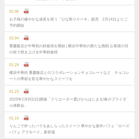
02.06
お子様の健やかな成⻑を祝う「ひな祭りケーキ」販売 2月14日よりご
予約開始
02.04
重慶飯店が中華初の鉄板焼を開始 | 横浜中華街の新たな挑戦 お客様の目
の前で焼き上げる中華鉄板焼
01.29
横浜中華街 重慶飯店とのコラボレーションチョコレートなど チョコレ
ートの季節を彩る華やかなスイーツを
01.23
2025年2月9日(日)開催「クリエーター選びからはじまる!春のブライダ
ル体験会」
01.10
りんごで作ったバラをあしらったスイーツ 華やかな新作パフェ「ローズ
パフェ アラモード」新登場