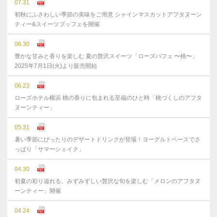
07.31
初秋にふさわしい季節の美味をご用意 シャインマスカットアフタヌーン
ティー&スイーツブッフェを開催
06.30
豊かな⽢みと⾹りを楽しむ 夏の贅沢スイーツ「ローズパフェ 〜桃〜」
2025年7⽉1⽇(⽕)より販売開始
06.23
ローズホテル横浜 桃の香りに包まれる至福のひと時「桃づくしのアフタ
ヌーンティー」
05.31
暑い季節にぴったりのデザートドリンクが登場！ヨーグルトベースでさ
っぱり「サマーシェイク」
04.30
初夏の彩り溢れる、みずみずしい贅沢な旬を楽しむ「メロンのアフタヌ
ーンティー」開催
04.24