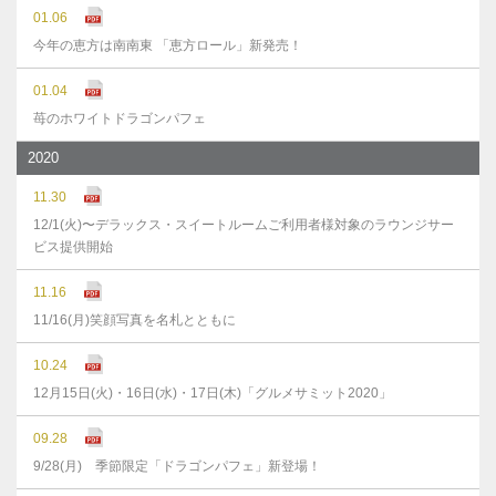
01.06
今年の恵方は南南東 「恵方ロール」新発売！
01.04
苺のホワイトドラゴンパフェ
2020
11.30
12/1(火)〜デラックス・スイートルームご利用者様対象のラウンジサー
ビス提供開始
11.16
11/16(月)笑顔写真を名札とともに
10.24
12月15日(火)・16日(水)・17日(木)「グルメサミット2020」
09.28
9/28(月) 季節限定「ドラゴンパフェ」新登場！