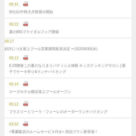
08.31
9/1(火)中秋大月餅展示開始
08.22
夏のBIGブライダルフェア開催
08.17
好評につき屋上プール営業期間延長決定 〜2020/9/30(水)
08.13
8.29開催この夏のなりきりパティシエ体験 キッズクッキングサロン | 親
子でケーキ作り&ランチバイキング
06.24
ローズホテル横浜屋上プールオープン
06.12
ブラスリーミリーラ・フォーレのオーダーランチバイキング
03.02
<重慶飯店のルームサービス付き> 宿泊プラン新登場！