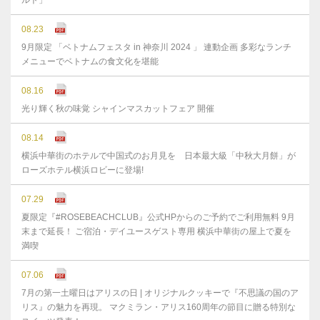
ルト」
08.23
9月限定 「ベトナムフェスタ in 神奈川 2024 」 連動企画 多彩なランチ
メニューでベトナムの食文化を堪能
08.16
光り輝く秋の味覚 シャインマスカットフェア 開催
08.14
横浜中華街のホテルで中国式のお月見を 日本最大級「中秋大月餅」が
ローズホテル横浜ロビーに登場!
07.29
夏限定『#ROSEBEACHCLUB』公式HPからのご予約でご利用無料 9月
末まで延⻑！ ご宿泊・デイユースゲスト専用 横浜中華街の屋上で夏を
満喫
07.06
7月の第一土曜日はアリスの日 | オリジナルクッキーで『不思議の国のア
リス』の魅力を再現。 マクミラン・アリス160周年の節目に贈る特別な