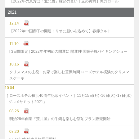
【2022年の恵方は「北北西」縁起の良い干支の寅柄】恵方ロール
2021
12.14
【2022年中国獅子の開運トリオに願いを込めて】春節タルト
11.10
[ 3日間限定 ] 2022年年初めの開運に!開運!中国獅子舞バイキングショー
10.16
クリスマスの主役！お家で楽しむ贅沢時間 ローズホテル横浜のクリスマ
スケーキ
10.04
［ ローズホテル横浜40周年記念イベント］11月15日(月)･16日(火)･17日(水)
「グルメサミット2021」
08.26
明治28年創業『荒井屋』の牛鍋を楽しむ宿泊プラン販売開始
08.20