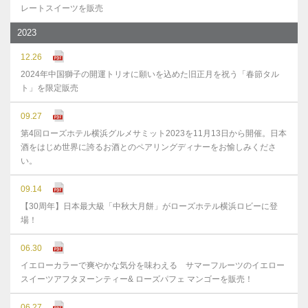
レートスイーツを販売
2023
12.26
2024年中国獅子の開運トリオに願いを込めた旧正月を祝う「春節タル
ト」を限定販売
09.27
第4回ローズホテル横浜グルメサミット2023を11月13日から開催。日本
酒をはじめ世界に誇るお酒とのペアリングディナーをお愉しみくださ
い。
09.14
【30周年】日本最大級「中秋大月餅」がローズホテル横浜ロビーに登
場！
06.30
イエローカラーで爽やかな気分を味わえる サマーフルーツのイエロー
スイーツアフタヌーンティー& ローズパフェ マンゴーを販売！
06.27