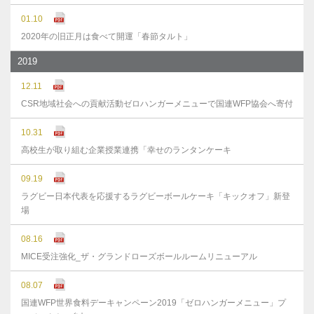
01.10
2020年の旧正月は食べて開運「春節タルト」
2019
12.11
CSR地域社会への貢献活動ゼロハンガーメニューで国連WFP協会へ寄付
10.31
高校生が取り組む企業授業連携「幸せのランタンケーキ
09.19
ラグビー日本代表を応援するラグビーボールケーキ「キックオフ」新登
場
08.16
MICE受注強化_ザ・グランドローズボールルームリニューアル
08.07
国連WFP世界食料デーキャンペーン2019「ゼロハンガーメニュー」プ