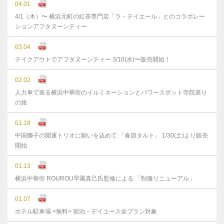
04.01
4/1（木）〜 横浜元町の紅茶専門店「ラ・テイエール」とのコラボレー
ションアフタヌーンティー
03.04
テイクアウトでアフタヌーンティー 3/10(水)〜販売開始！
02.02
人力車で巡る横浜中華街のイルミネーションとパワースポット寺院巡り
の旅
01.18
中国獅子の開運トリオに願いを込めて 「春節タルト」 1/30(土)より販売
開始
01.13
横浜中華街 ROUROU早園真己氏監修による 「制服リニューアル」
01.07
ホテル駐車場 <無料> 宿泊・デイユース全プラン対象