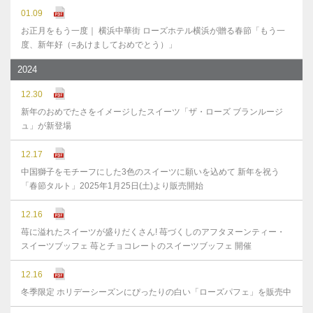
01.09
お正月をもう一度｜ 横浜中華街 ローズホテル横浜が贈る春節「もう一
度、新年好（=あけましておめでとう）」
2024
12.30
新年のおめでたさをイメージしたスイーツ「ザ・ローズ ブランルージ
ュ」が新登場
12.17
中国獅子をモチーフにした3色のスイーツに願いを込めて 新年を祝う
「春節タルト」2025年1月25日(土)より販売開始
12.16
苺に溢れたスイーツが盛りだくさん! 苺づくしのアフタヌーンティー・
スイーツブッフェ 苺とチョコレートのスイーツブッフェ 開催
12.16
冬季限定 ホリデーシーズンにぴったりの白い「ローズパフェ」を販売中