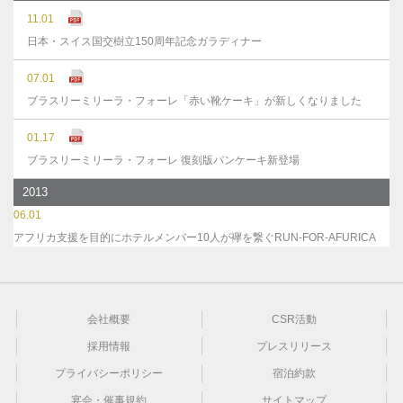
11.01
日本・スイス国交樹立150周年記念ガラディナー
07.01
ブラスリーミリーラ・フォーレ「赤い靴ケーキ」が新しくなりました
01.17
ブラスリーミリーラ・フォーレ 復刻版パンケーキ新登場
2013
06.01
アフリカ支援を目的にホテルメンバー10人が襷を繋ぐRUN-FOR-AFURICA
会社概要
CSR活動
採用情報
プレスリリース
プライバシーポリシー
宿泊約款
宴会・催事規約
サイトマップ