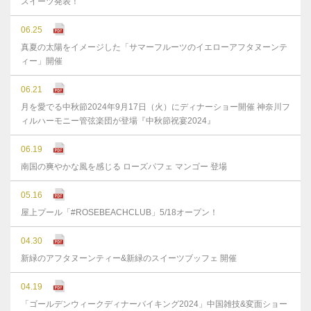
スイーツ発表！
06.25
真夏の太陽をイメージした「サマーフルーツのイエローアフタヌーンテ
ィー」開催
06.21
月を愛でる中秋節2024年9月17日（火）にディナーショー開催 神奈川フ
ィルハーモニー管弦楽団が登場『中秋節祝宴2024』
06.19
南国の爽やかな風を感じる ローズパフェ マンゴー 登場
05.16
屋上プール「#ROSEBEACHCLUB」5/18オープン！
04.30
新緑のアフタヌーンティー&新緑のスイーツブッフェ 開催
04.19
「ゴールデンウィークディナーバイキング2024」中国雑技&変面ショー