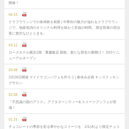
開催！
04.15
クラブラウンジでの食体験を刷新 | 中華街の魅力が溢れるクラブラウン
ジで、地産地消のオリジナル料理を味わう至福の時間。 限定部屋の宿泊
客に贅沢なひとときを。
03.12
ローズホテル横浜1階「重慶飯店 新館」新たな歴史の幕開け！ 3/20リニ
ューアルオープン
03.08
3月26日開催 マイドラゴンパフェを作ろう | 春休み企画 キッズクッキン
グサロン
02.08
『不思議の国のアリス』 アフタヌーンティー& スイーツブッフェが登
場！
01.31
チョコレートの季節を彩る華やかなスイーツを 2/1(木)より限定チョコ