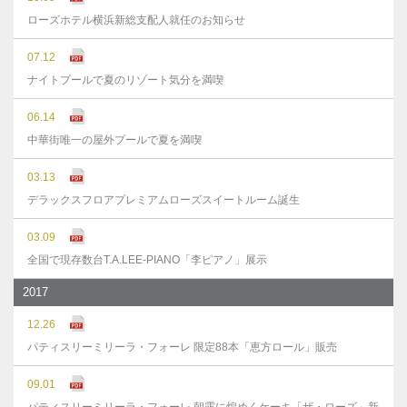
ローズホテル横浜新総支配人就任のお知らせ
07.12
ナイトプールで夏のリゾート気分を満喫
06.14
中華街唯一の屋外プールで夏を満喫
03.13
デラックスフロアプレミアムローズスイートルーム誕生
03.09
全国で現存数台T.A.LEE-PIANO「李ピアノ」展示
2017
12.26
パティスリーミリーラ・フォーレ 限定88本「恵方ロール」販売
09.01