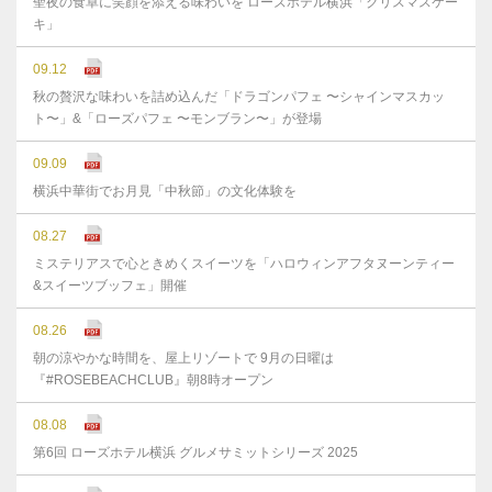
聖夜の食卓に笑顔を添える味わいを ローズホテル横浜「クリスマスケー
キ」
09.12
秋の贅沢な味わいを詰め込んだ「ドラゴンパフェ 〜シャインマスカッ
ト〜」&「ローズパフェ 〜モンブラン〜」が登場
09.09
横浜中華街でお月見「中秋節」の文化体験を
08.27
ミステリアスで心ときめくスイーツを「ハロウィンアフタヌーンティー
&スイーツブッフェ」開催
08.26
朝の涼やかな時間を、屋上リゾートで 9月の日曜は
『#ROSEBEACHCLUB』朝8時オープン
08.08
第6回 ローズホテル横浜 グルメサミットシリーズ 2025