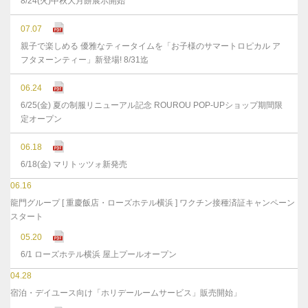
8/24(火)中秋大月餅展示開始
07.07
親子で楽しめる 優雅なティータイムを「お子様のサマートロピカル ア
フタヌーンティー」新登場! 8/31迄
06.24
6/25(金) 夏の制服リニューアル記念 ROUROU POP-UPショップ期間限
定オープン
06.18
6/18(金) マリトッツォ新発売
06.16
龍門グループ [ 重慶飯店・ローズホテル横浜 ] ワクチン接種済証キャンペーン
スタート
05.20
6/1 ローズホテル横浜 屋上プールオープン
04.28
宿泊・デイユース向け「ホリデールームサービス」販売開始」