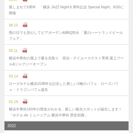
親しまれて6周年 「横浜 JAZZ Night 6 周年記念 Special Night」6/30に
開催
06.15
雨の日でも安心してビアガーデン&BBQ気分 「夏のハートランドビール
フェア」
05.11
横浜中華街の屋上で夏を先取り 宿泊・デイユースゲスト専用 屋上プー
ル&ジャグジーオープン
03.14
ローズホテル横浜20周年を記念した新しい2種のパフェ ローズパフ
ェ・ドラゴンパフェ誕生
01.18
横浜中華街160年の歴史がわかる、新しい観光スポットが誕生します！
「ホテル de ミュージアム 横浜中華街 歴史回廊」
2022