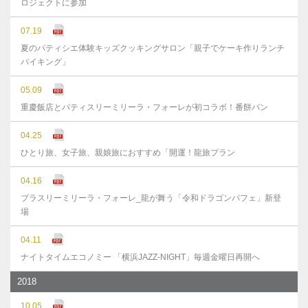
ロジェクトに参加
07.19
夏のパティシエ体験キッズクッキングサロン「親子でケーキ作りランチ
バイキング」
05.09
重慶飯店とパティスリーミリーラ・フォーレが初コラボ！番餅パン
04.25
ひとり旅、女子旅、親娘旅におすすめ「開運！龍旅プラン
04.16
ブラスリーミリーラ・フォーレ_龍が舞う「令和ドラゴンパフェ」新登
場
04.11
ナイトタイムエコノミー 「横浜JAZZ-NIGHT」毎週金曜日再開へ
2018
10.05