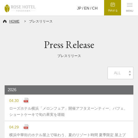
JP /
EN
/
CH
予約する
MENU
HOME
プレスリリース
Press Release
プレスリリース
ALL
2026
04.30
ローズホテル横浜「メロンフェア」開催アフタヌーンティー、パフェ、
ショートケーキで旬の果実を堪能
04.29
横浜中華街のホテル屋上で味わう、夏のリゾート時間 夏季限定 屋上プ