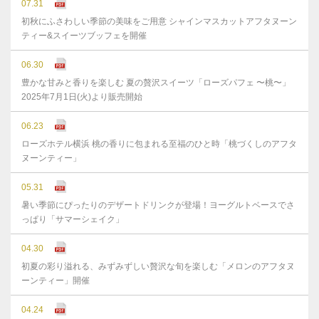
07.31
初秋にふさわしい季節の美味をご用意 シャインマスカットアフタヌーン
ティー&スイーツブッフェを開催
06.30
豊かな⽢みと⾹りを楽しむ 夏の贅沢スイーツ「ローズパフェ 〜桃〜」
2025年7⽉1⽇(⽕)より販売開始
06.23
ローズホテル横浜 桃の香りに包まれる至福のひと時「桃づくしのアフタ
ヌーンティー」
05.31
暑い季節にぴったりのデザートドリンクが登場！ヨーグルトベースでさ
っぱり「サマーシェイク」
04.30
初夏の彩り溢れる、みずみずしい贅沢な旬を楽しむ「メロンのアフタヌ
ーンティー」開催
04.24