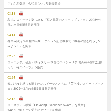
ズ」が新登場 4月1日(火)より販売開始
03.18
和洋のスイーツを楽しめる 「苺と抹茶のスイーツブッフェ」 2025年4
月の土日6日間 限定開催
03.14
春休み限定企画 桜の名所 山手ヘレン記念教会で『教会の鐘を鳴らして
みよう！』を開催
02.27
ローズホテル横浜 パティスリー 季節のスペシャリテ 旬の苺を贅沢に使
った「苺スイーツ」を販売
02.24
春の訪れを感じる華やかなスイーツとともに 「苺と桜のスイーツブッフ
ェ」2025年3月の土日6日間限定開催
02.12
ローズホテル横浜「Elevating Excellence Award」を受賞 |
WorldHotelsTMで栄光のアワードを獲得