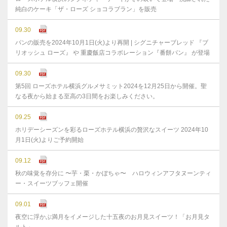
純白のケーキ「ザ・ローズ ショコラブラン」を販売
09.30
パンの販売を2024年10月1日(火)より再開 | シグニチャーブレッド 『ブ
リオッシュ ローズ』 や 重慶飯店コラボレーション『番餅パン』 が登場
09.30
第5回 ローズホテル横浜グルメサミット2024を12月25日から開催。聖
なる夜から始まる至高の3日間をお楽しみください。
09.25
ホリデーシーズンを彩るローズホテル横浜の贅沢なスイーツ 2024年10
月1日(火)よりご予約開始
09.12
秋の味覚を存分に 〜芋・栗・かぼちゃ〜 ハロウィンアフタヌーンティ
ー・スイーツブッフェ開催
09.01
夜空に浮かぶ満月をイメージした十五夜のお月見スイーツ！「お月見タ