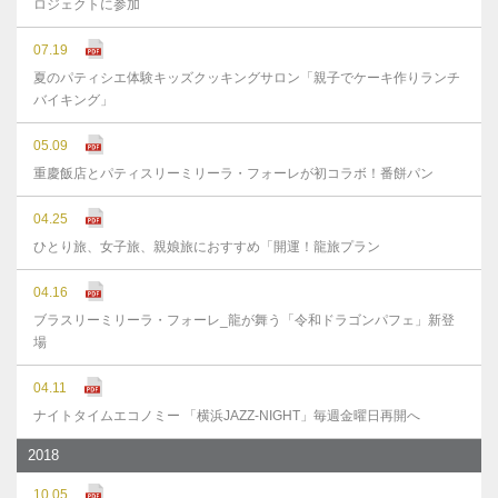
ロジェクトに参加
07.19
夏のパティシエ体験キッズクッキングサロン「親子でケーキ作りランチ
バイキング」
05.09
重慶飯店とパティスリーミリーラ・フォーレが初コラボ！番餅パン
04.25
ひとり旅、女子旅、親娘旅におすすめ「開運！龍旅プラン
04.16
ブラスリーミリーラ・フォーレ_龍が舞う「令和ドラゴンパフェ」新登
場
04.11
ナイトタイムエコノミー 「横浜JAZZ-NIGHT」毎週金曜日再開へ
2018
10.05