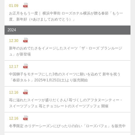
01.09
お正月をもう一度｜ 横浜中華街 ローズホテル横浜が贈る春節「もう一
度、新年好（=あけましておめでとう）」
2024
12.30
新年のおめでたさをイメージしたスイーツ「ザ・ローズ ブランルージ
ュ」が新登場
12.17
中国獅子をモチーフにした3色のスイーツに願いを込めて 新年を祝う
「春節タルト」2025年1月25日(土)より販売開始
12.16
苺に溢れたスイーツが盛りだくさん! 苺づくしのアフタヌーンティー・
スイーツブッフェ 苺とチョコレートのスイーツブッフェ 開催
12.16
冬季限定 ホリデーシーズンにぴったりの白い「ローズパフェ」を販売中