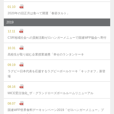
01.10
2020年の旧正月は食べて開運「春節タルト」
2019
12.11
CSR地域社会への貢献活動ゼロハンガーメニューで国連WFP協会へ寄付
10.31
高校生が取り組む企業授業連携「幸せのランタンケーキ
09.19
ラグビー日本代表を応援するラグビーボールケーキ「キックオフ」新登
場
08.16
MICE受注強化_ザ・グランドローズボールルームリニューアル
08.07
国連WFP世界食料デーキャンペーン2019「ゼロハンガーメニュー」プ