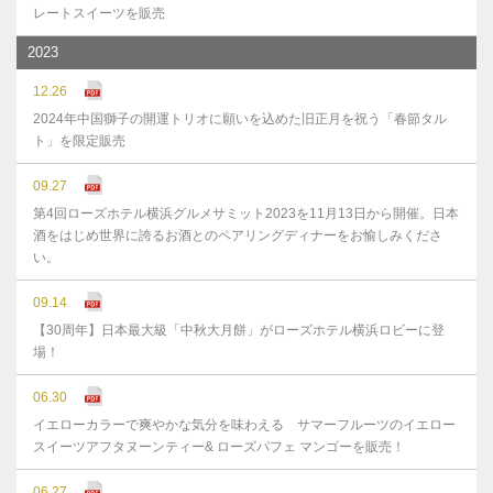
レートスイーツを販売
2023
12.26
2024年中国獅子の開運トリオに願いを込めた旧正月を祝う「春節タル
ト」を限定販売
09.27
第4回ローズホテル横浜グルメサミット2023を11月13日から開催。日本
酒をはじめ世界に誇るお酒とのペアリングディナーをお愉しみくださ
い。
09.14
【30周年】日本最大級「中秋大月餅」がローズホテル横浜ロビーに登
場！
06.30
イエローカラーで爽やかな気分を味わえる サマーフルーツのイエロー
スイーツアフタヌーンティー& ローズパフェ マンゴーを販売！
06.27