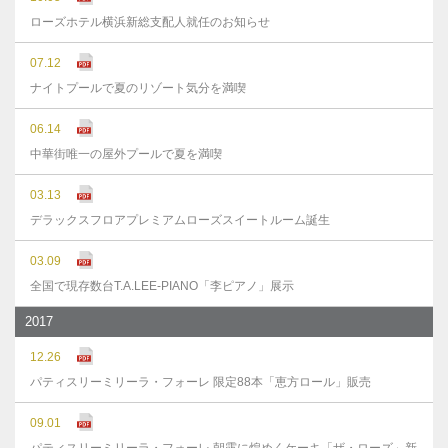
ローズホテル横浜新総支配人就任のお知らせ
07.12
ナイトプールで夏のリゾート気分を満喫
06.14
中華街唯一の屋外プールで夏を満喫
03.13
デラックスフロアプレミアムローズスイートルーム誕生
03.09
全国で現存数台T.A.LEE-PIANO「李ピアノ」展示
2017
12.26
パティスリーミリーラ・フォーレ 限定88本「恵方ロール」販売
09.01