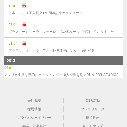
11.01
日本・スイス国交樹立150周年記念ガラディナー
07.01
ブラスリーミリーラ・フォーレ「赤い靴ケーキ」が新しくなりました
01.17
ブラスリーミリーラ・フォーレ 復刻版パンケーキ新登場
2013
06.01
アフリカ支援を目的にホテルメンバー10人が襷を繋ぐRUN-FOR-AFURICA
会社概要
CSR活動
採用情報
プレスリリース
プライバシーポリシー
宿泊約款
宴会・催事規約
サイトマップ