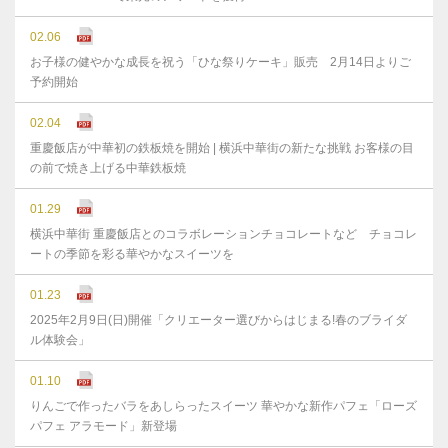
02.06
お子様の健やかな成⻑を祝う「ひな祭りケーキ」販売 2月14日よりご
予約開始
02.04
重慶飯店が中華初の鉄板焼を開始 | 横浜中華街の新たな挑戦 お客様の目
の前で焼き上げる中華鉄板焼
01.29
横浜中華街 重慶飯店とのコラボレーションチョコレートなど チョコレ
ートの季節を彩る華やかなスイーツを
01.23
2025年2月9日(日)開催「クリエーター選びからはじまる!春のブライダ
ル体験会」
01.10
りんごで作ったバラをあしらったスイーツ 華やかな新作パフェ「ローズ
パフェ アラモード」新登場