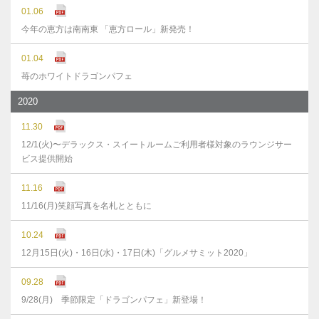
01.06
今年の恵方は南南東 「恵方ロール」新発売！
01.04
苺のホワイトドラゴンパフェ
2020
11.30
12/1(火)〜デラックス・スイートルームご利用者様対象のラウンジサー
ビス提供開始
11.16
11/16(月)笑顔写真を名札とともに
10.24
12月15日(火)・16日(水)・17日(木)「グルメサミット2020」
09.28
9/28(月) 季節限定「ドラゴンパフェ」新登場！