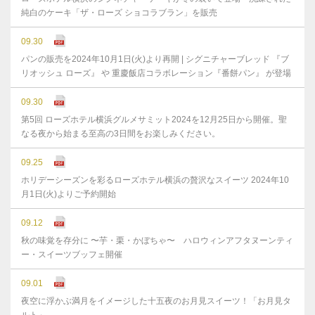
純白のケーキ「ザ・ローズ ショコラブラン」を販売
09.30
パンの販売を2024年10月1日(火)より再開 | シグニチャーブレッド 『ブ
リオッシュ ローズ』 や 重慶飯店コラボレーション『番餅パン』 が登場
09.30
第5回 ローズホテル横浜グルメサミット2024を12月25日から開催。聖
なる夜から始まる至高の3日間をお楽しみください。
09.25
ホリデーシーズンを彩るローズホテル横浜の贅沢なスイーツ 2024年10
月1日(火)よりご予約開始
09.12
秋の味覚を存分に 〜芋・栗・かぼちゃ〜 ハロウィンアフタヌーンティ
ー・スイーツブッフェ開催
09.01
夜空に浮かぶ満月をイメージした十五夜のお月見スイーツ！「お月見タ