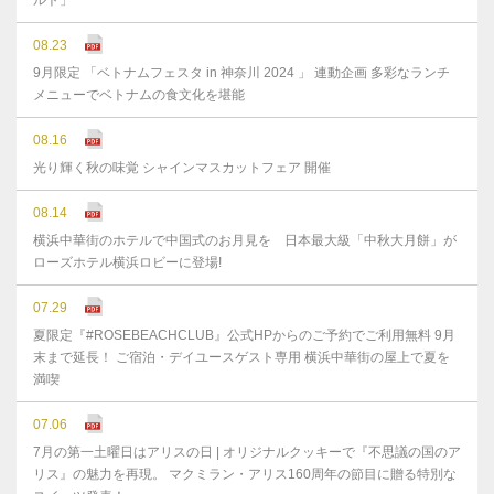
ルト」
08.23
9月限定 「ベトナムフェスタ in 神奈川 2024 」 連動企画 多彩なランチ
メニューでベトナムの食文化を堪能
08.16
光り輝く秋の味覚 シャインマスカットフェア 開催
08.14
横浜中華街のホテルで中国式のお月見を 日本最大級「中秋大月餅」が
ローズホテル横浜ロビーに登場!
07.29
夏限定『#ROSEBEACHCLUB』公式HPからのご予約でご利用無料 9月
末まで延⻑！ ご宿泊・デイユースゲスト専用 横浜中華街の屋上で夏を
満喫
07.06
7月の第一土曜日はアリスの日 | オリジナルクッキーで『不思議の国のア
リス』の魅力を再現。 マクミラン・アリス160周年の節目に贈る特別な