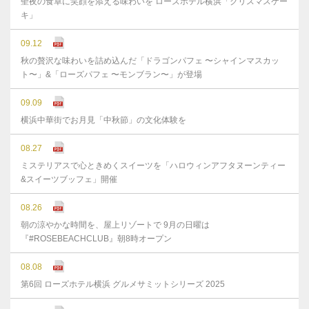
聖夜の食卓に笑顔を添える味わいを ローズホテル横浜「クリスマスケー
キ」
09.12
秋の贅沢な味わいを詰め込んだ「ドラゴンパフェ 〜シャインマスカッ
ト〜」&「ローズパフェ 〜モンブラン〜」が登場
09.09
横浜中華街でお月見「中秋節」の文化体験を
08.27
ミステリアスで心ときめくスイーツを「ハロウィンアフタヌーンティー
&スイーツブッフェ」開催
08.26
朝の涼やかな時間を、屋上リゾートで 9月の日曜は
『#ROSEBEACHCLUB』朝8時オープン
08.08
第6回 ローズホテル横浜 グルメサミットシリーズ 2025