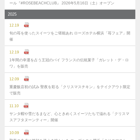
ール『#ROSEBEACHCLUB』 2026年5月16日（土）オープン
2025
12.19
旬の苺を使ったスイーツをご堪能あれ ローズホテル横浜「苺フェア」開
催
12.19
1年間の幸運を占う王冠のパイ フランスの伝統菓子「ガレット・デ・ロ
ワ」を販売
12.09
重慶飯店初の試み 聖夜を彩る「クリスマスチキン」をテイクアウト限定
で販売
11.10
サンタ帽や雪だるまなど、心ときめくスイーツたちで溢れる「クリスマ
スアフタヌーンティー」開催
10.09