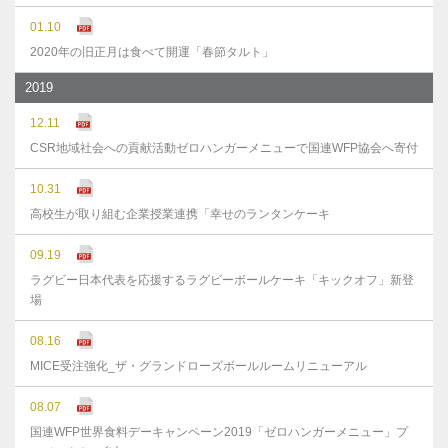
01.10
2020年の旧正月は食べて開運「春節タルト」
2019
12.11
CSR地域社会への貢献活動ゼロハンガーメニューで国連WFP協会へ寄付
10.31
高校生が取り組む企業授業連携「幸せのランタンケーキ
09.19
ラグビー日本代表を応援するラグビーボールケーキ「キックオフ」新登
場
08.16
MICE受注強化_ザ・グランドローズボールルームリニューアル
08.07
国連WFP世界食料デーキャンペーン2019「ゼロハンガーメニュー」プ