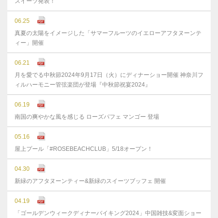
スイーツ発表！
06.25
真夏の太陽をイメージした「サマーフルーツのイエローアフタヌーンテ
ィー」開催
06.21
月を愛でる中秋節2024年9月17日（火）にディナーショー開催 神奈川フ
ィルハーモニー管弦楽団が登場『中秋節祝宴2024』
06.19
南国の爽やかな風を感じる ローズパフェ マンゴー 登場
05.16
屋上プール「#ROSEBEACHCLUB」5/18オープン！
04.30
新緑のアフタヌーンティー&新緑のスイーツブッフェ 開催
04.19
「ゴールデンウィークディナーバイキング2024」中国雑技&変面ショー