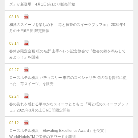
ズ」が新登場 4月1日(火)より販売開始
03.18
和洋のスイーツを楽しめる 「苺と抹茶のスイーツブッフェ」 2025年4
月の土日6日間 限定開催
03.14
春休み限定企画 桜の名所 山手ヘレン記念教会で『教会の鐘を鳴らして
みよう！』を開催
02.27
ローズホテル横浜 パティスリー 季節のスペシャリテ 旬の苺を贅沢に使
った「苺スイーツ」を販売
02.24
春の訪れを感じる華やかなスイーツとともに 「苺と桜のスイーツブッフ
ェ」2025年3月の土日6日間限定開催
02.12
ローズホテル横浜「Elevating Excellence Award」を受賞 |
WorldHotelsTMで栄光のアワードを獲得