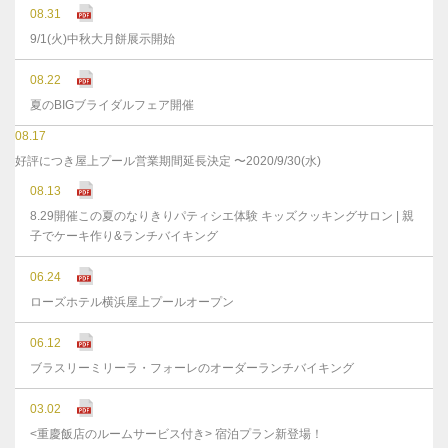
08.31
9/1(火)中秋大月餅展示開始
08.22
夏のBIGブライダルフェア開催
08.17
好評につき屋上プール営業期間延長決定 〜2020/9/30(水)
08.13
8.29開催この夏のなりきりパティシエ体験 キッズクッキングサロン | 親
子でケーキ作り&ランチバイキング
06.24
ローズホテル横浜屋上プールオープン
06.12
ブラスリーミリーラ・フォーレのオーダーランチバイキング
03.02
<重慶飯店のルームサービス付き> 宿泊プラン新登場！