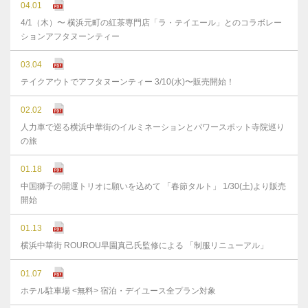
04.01
4/1（木）〜 横浜元町の紅茶専門店「ラ・テイエール」とのコラボレー
ションアフタヌーンティー
03.04
テイクアウトでアフタヌーンティー 3/10(水)〜販売開始！
02.02
人力車で巡る横浜中華街のイルミネーションとパワースポット寺院巡り
の旅
01.18
中国獅子の開運トリオに願いを込めて 「春節タルト」 1/30(土)より販売
開始
01.13
横浜中華街 ROUROU早園真己氏監修による 「制服リニューアル」
01.07
ホテル駐車場 <無料> 宿泊・デイユース全プラン対象