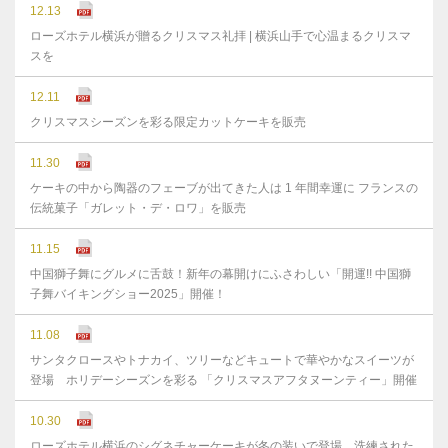
12.13
ローズホテル横浜が贈るクリスマス礼拝 | 横浜山手で心温まるクリスマ
スを
12.11
クリスマスシーズンを彩る限定カットケーキを販売
11.30
ケーキの中から陶器のフェーブが出てきた人は 1 年間幸運に フランスの
伝統菓子「ガレット・デ・ロワ」を販売
11.15
中国獅子舞にグルメに舌鼓！新年の幕開けにふさわしい「開運!! 中国獅
子舞バイキングショー2025」開催！
11.08
サンタクロースやトナカイ、ツリーなどキュートで華やかなスイーツが
登場 ホリデーシーズンを彩る 「クリスマスアフタヌーンティー」開催
10.30
ローズホテル横浜のシグネチャーケーキが冬の装いで登場 洗練された