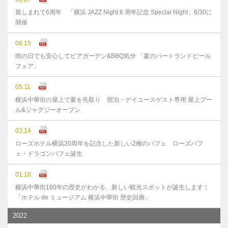
親しまれて6周年 「横浜 JAZZ Night 6 周年記念 Special Night」6/30に
開催
06.15
雨の日でも安心してビアガーデン&BBQ気分 「夏のハートランドビール
フェア」
05.11
横浜中華街の屋上で夏を先取り 宿泊・デイユースゲスト専用 屋上プー
ル&ジャグジーオープン
03.14
ローズホテル横浜20周年を記念した新しい2種のパフェ ローズパフ
ェ・ドラゴンパフェ誕生
01.18
横浜中華街160年の歴史がわかる、新しい観光スポットが誕生します！
「ホテル de ミュージアム 横浜中華街 歴史回廊」
2022