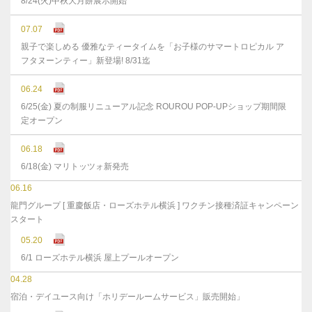
8/24(火)中秋大月餅展示開始
07.07
親子で楽しめる 優雅なティータイムを「お子様のサマートロピカル ア
フタヌーンティー」新登場! 8/31迄
06.24
6/25(金) 夏の制服リニューアル記念 ROUROU POP-UPショップ期間限
定オープン
06.18
6/18(金) マリトッツォ新発売
06.16
龍門グループ [ 重慶飯店・ローズホテル横浜 ] ワクチン接種済証キャンペーン
スタート
05.20
6/1 ローズホテル横浜 屋上プールオープン
04.28
宿泊・デイユース向け「ホリデールームサービス」販売開始」