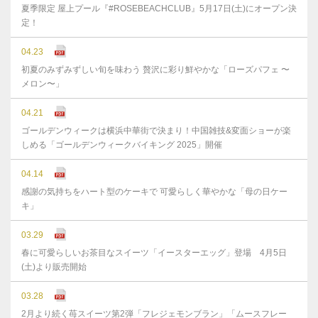
夏季限定 屋上プール『#ROSEBEACHCLUB』5月17日(土)にオープン決
定！
04.23
初夏のみずみずしい旬を味わう 贅沢に彩り鮮やかな「ローズパフェ 〜
メロン〜」
04.21
ゴールデンウィークは横浜中華街で決まり！中国雑技&変面ショーが楽
しめる「ゴールデンウィークバイキング 2025」開催
04.14
感謝の気持ちをハート型のケーキで 可愛らしく華やかな「母の日ケー
キ」
03.29
春に可愛らしいお茶目なスイーツ「イースターエッグ」登場 4月5日
(土)より販売開始
03.28
2月より続く苺スイーツ第2弾「フレジェモンブラン」「ムースフレー