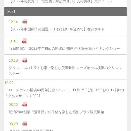
【2022年の恵方は「北北西」縁起の良い干支の寅柄】恵方ロール
2021
12.14
【2022年中国獅子の開運トリオに願いを込めて】春節タルト
11.10
[ 3日間限定 ] 2022年年初めの開運に!開運!中国獅子舞バイキングショー
10.16
クリスマスの主役！お家で楽しむ贅沢時間 ローズホテル横浜のクリスマ
スケーキ
10.04
［ ローズホテル横浜40周年記念イベント］11月15日(月)･16日(火)･17日(水)
「グルメサミット2021」
08.26
明治28年創業『荒井屋』の牛鍋を楽しむ宿泊プラン販売開始
08.20