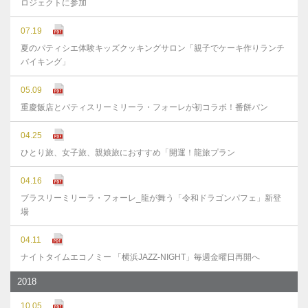
ロジェクトに参加
07.19
夏のパティシエ体験キッズクッキングサロン「親子でケーキ作りランチ
バイキング」
05.09
重慶飯店とパティスリーミリーラ・フォーレが初コラボ！番餅パン
04.25
ひとり旅、女子旅、親娘旅におすすめ「開運！龍旅プラン
04.16
ブラスリーミリーラ・フォーレ_龍が舞う「令和ドラゴンパフェ」新登
場
04.11
ナイトタイムエコノミー 「横浜JAZZ-NIGHT」毎週金曜日再開へ
2018
10.05