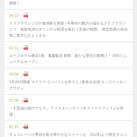
開催！
04.15
クラブラウンジでの食体験を刷新 | 中華街の魅力が溢れるクラブラウン
ジで、地産地消のオリジナル料理を味わう至福の時間。 限定部屋の宿泊
客に贅沢なひとときを。
03.12
ローズホテル横浜1階「重慶飯店 新館」新たな歴史の幕開け！ 3/20リニ
ューアルオープン
03.08
3月26日開催 マイドラゴンパフェを作ろう | 春休み企画 キッズクッキン
グサロン
02.08
『不思議の国のアリス』 アフタヌーンティー& スイーツブッフェが登
場！
01.31
チョコレートの季節を彩る華やかなスイーツを 2/1(木)より限定チョコ