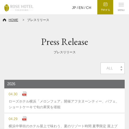
JP /
EN
/
CH
予約する
MENU
HOME
プレスリリース
Press Release
プレスリリース
ALL
2026
04.30
ローズホテル横浜「メロンフェア」開催アフタヌーンティー、パフェ、
ショートケーキで旬の果実を堪能
04.29
横浜中華街のホテル屋上で味わう、夏のリゾート時間 夏季限定 屋上プ