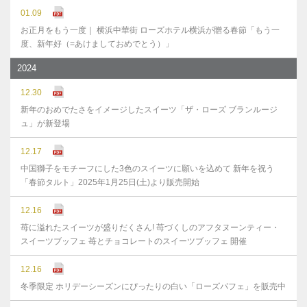
01.09
お正月をもう一度｜ 横浜中華街 ローズホテル横浜が贈る春節「もう一
度、新年好（=あけましておめでとう）」
2024
12.30
新年のおめでたさをイメージしたスイーツ「ザ・ローズ ブランルージ
ュ」が新登場
12.17
中国獅子をモチーフにした3色のスイーツに願いを込めて 新年を祝う
「春節タルト」2025年1月25日(土)より販売開始
12.16
苺に溢れたスイーツが盛りだくさん! 苺づくしのアフタヌーンティー・
スイーツブッフェ 苺とチョコレートのスイーツブッフェ 開催
12.16
冬季限定 ホリデーシーズンにぴったりの白い「ローズパフェ」を販売中