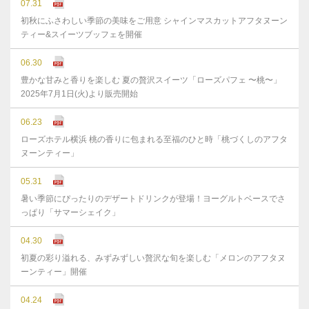
07.31
初秋にふさわしい季節の美味をご用意 シャインマスカットアフタヌーン
ティー&スイーツブッフェを開催
06.30
豊かな⽢みと⾹りを楽しむ 夏の贅沢スイーツ「ローズパフェ 〜桃〜」
2025年7⽉1⽇(⽕)より販売開始
06.23
ローズホテル横浜 桃の香りに包まれる至福のひと時「桃づくしのアフタ
ヌーンティー」
05.31
暑い季節にぴったりのデザートドリンクが登場！ヨーグルトベースでさ
っぱり「サマーシェイク」
04.30
初夏の彩り溢れる、みずみずしい贅沢な旬を楽しむ「メロンのアフタヌ
ーンティー」開催
04.24