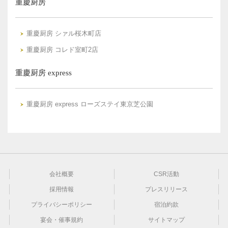
重慶厨房
重慶厨房 シァル桜木町店
重慶厨房 コレド室町2店
重慶厨房 express
重慶厨房 express ローズステイ東京芝公園
会社概要
CSR活動
採用情報
プレスリリース
プライバシーポリシー
宿泊約款
宴会・催事規約
サイトマップ