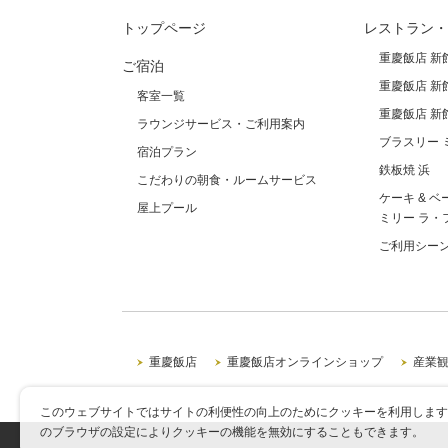
トップページ
レストラン・
重慶飯店 新
ご宿泊
重慶飯店 新
客室一覧
重慶飯店 新
ラウンジサービス・ご利用案内
ブラスリー 
宿泊プラン
鉄板焼 浜
こだわりの朝食・ルームサービス
ケーキ & ベ
屋上プール
ミリー ラ・
ご利用シー
重慶飯店
重慶飯店オンラインショップ
産業
このウェブサイトではサイトの利便性の向上のためにクッキーを利用します
のブラウザの設定によりクッキーの機能を無効にすることもできます。