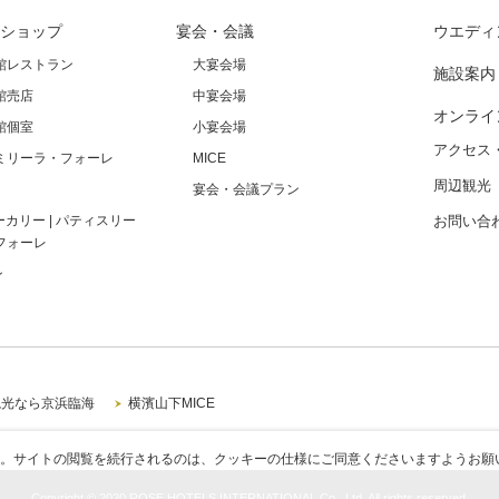
ショップ
宴会・会議
ウエディ
館レストラン
大宴会場
施設案内
館売店
中宴会場
オンライ
館個室
小宴会場
アクセス
ミリーラ・フォーレ
MICE
周辺観光
宴会・会議プラン
ーカリー | パティスリー
お問い合
フォーレ
ン
観光なら京浜臨海
横濱山下MICE
。サイトの閲覧を続行されるのは、クッキーの仕様にご同意くださいますようお願
Copyright © 2020 ROSE HOTELS INTERNATIONAL
Co., Ltd. All rights reserved.