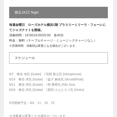
横浜JAZZ Night
毎週金曜日 ローズホテル横浜1階 ブラスリーミリーラ・フォーレに
てジャズナイトを開催。
演奏時間：18:00/19:00/20:00 各40分
料金：無料（テーブルチャージ・ミュージックチャージなし）
※営業時間、演奏回は変更になる場合がございます。
スケジュール
8/7 椎谷 求氏 [Guitar] / 宅間 善之氏 [Vibraphone]
8/14 椎谷 求氏 [Guitar] / 益子 麻奈氏 [Vocal&Flute]
8/21 椎谷 求氏 [Guitar] / 岡 勇希氏 [Alto Sax]
8/28 椎谷 求氏 [Guitar] / 西田 けんたろう氏 [Violin]
9月開催予定：9/4、11、18、25
※演奏者は変更となる場合がございます。