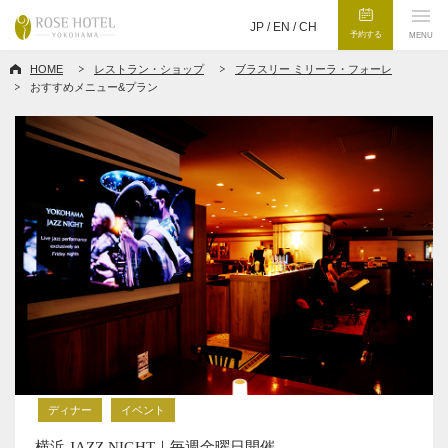
JP /
EN
/
CH
予約する
MENU
HOME
レストラン・ショップ
ブラスリー ミリーラ・フォーレ
おすすめメニュー&プラン
ディナー
イベント
横浜 JAZZ NIGHT｜毎週金曜日開催