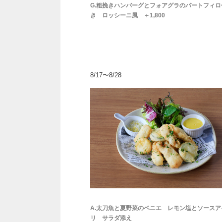
G.粗挽きハンバーグとフォアグラのパートフィロ
き ロッシーニ風 ＋1,800
8/17〜8/28
A.太刀魚と夏野菜のベニエ レモン塩とソースア
リ サラダ添え