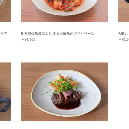
えたア
E.三浦佐島漁港より 本日の鮮魚のブイヤベース
F.鴨
＋¥1,300
＋¥1,0