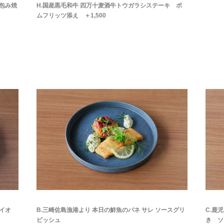
包み焼
H.国産黒毛和牛 四万十麦酒牛トウガラシステーキ ポ
ムフリッツ添え ＋1,500
イオ
B.三崎佐島漁港より 本日の鮮魚のパネ サレ ソースグリ
C.鹿
ビッシュ
き ソ