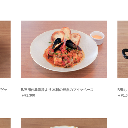
パゲッ
E.三浦佐島漁港より 本日の鮮魚のブイヤベース
F.鴨
＋¥1,300
＋¥1,0