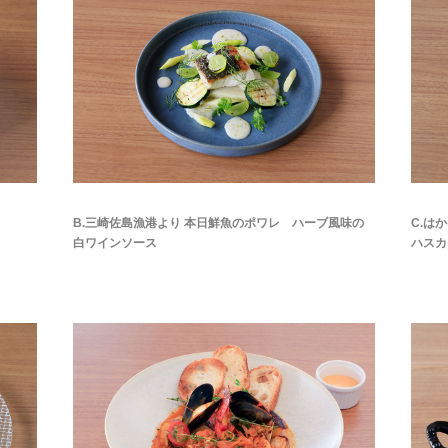
B.三崎佐島漁港より 本日鮮魚のポワレ ハーブ風味の
C.は
白ワインソース
ハスカ