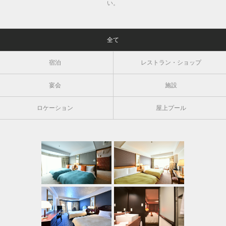
い。
全て
宿泊
レストラン・ショップ
宴会
施設
ロケーション
屋上プール