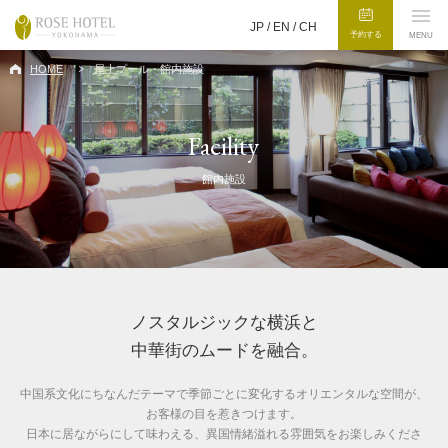
JP /
EN
/
CH
予約する
MENU
HOME
屋上プール・館内施設
Facility
館内施設
ノスタルジックな横浜と
中華街のムードを融合。
中国系文化にちなんだテーマで季節ごとに変化するオリエンタルな空間が、
お客様の目を惹きつけます。
日本に居ながらにして味わえる、異国情緒溢れる雰囲気をお楽しみくださ